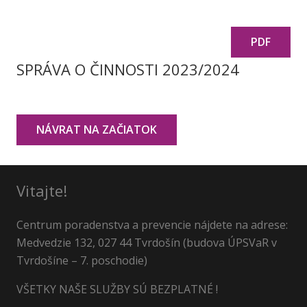
PDF
SPRÁVA O ČINNOSTI 2023/2024
NÁVRAT NA ZAČIATOK
Vitajte!
Centrum poradenstva a prevencie nájdete na adrese:
Medvedzie 132, 027 44 Tvrdošín (budova ÚPSVaR v
Tvrdošíne – 7. poschodie)
VŠETKY NAŠE SLUŽBY SÚ BEZPLATNÉ !