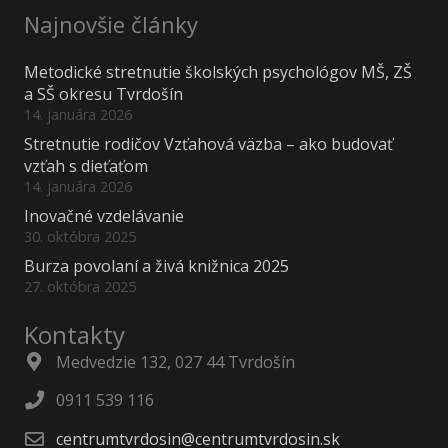
Najnovšie články
Metodické stretnutie školských psychológov MŠ, ZŠ
a SŠ okresu Tvrdošín
14. januára 2026
Stretnutie rodičov Vzťahová väzba – ako budovať
vzťah s dieťaťom
14. januára 2026
Inovačné vzdelávanie
30. októbra 2025
Burza povolaní a živá knižnica 2025
27. októbra 2025
Kontakty
Medvedzie 132, 027 44 Tvrdošín
0911 539 116
centrumtvrdosin@centrumtvrdosin.sk