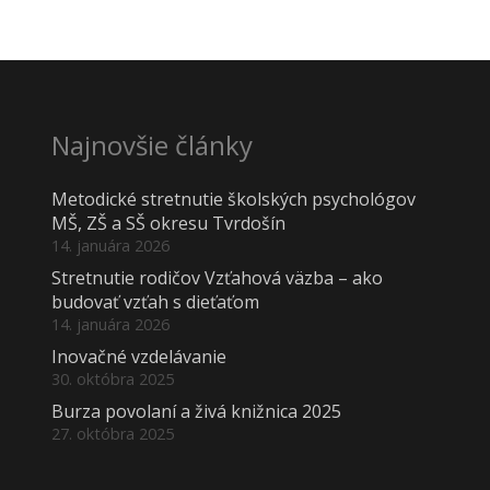
Najnovšie články
Metodické stretnutie školských psychológov
MŠ, ZŠ a SŠ okresu Tvrdošín
14. januára 2026
Stretnutie rodičov Vzťahová väzba – ako
budovať vzťah s dieťaťom
14. januára 2026
Inovačné vzdelávanie
30. októbra 2025
Burza povolaní a živá knižnica 2025
27. októbra 2025