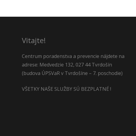
Vitajte!
Centrum poradenstva a prevencie nájdete na
adrese: Medvedzie 132, 027 44 Tvrdošín
(budova ÚPSVaR v Tvrdošíne – 7. poschodie)
VŠETKY NAŠE SLUŽBY SÚ BEZPLATNÉ !