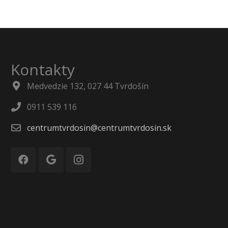
Kontakty
Medvedzie 132, 027 44 Tvrdošín
0911 539 116
centrumtvrdosin@centrumtvrdosin.sk